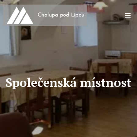
Chalupa pod Lípou
Společenská místnost